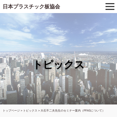
日本プラスチック板協会
トピックス
トップページ
>
トピックス
> 大石不二夫先生のセミナー案内（PFASについて）